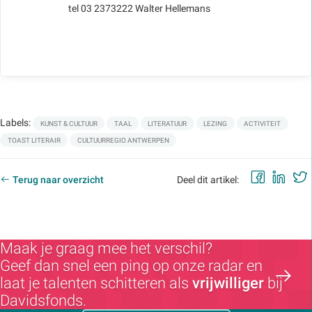
tel 03 2373222 Walter Hellemans
Labels:
KUNST & CULTUUR
TAAL
LITERATUUR
LEZING
ACTIVITEIT
TOAST LITERAIR
CULTUURREGIO ANTWERPEN
Faceb
Lin
Terug naar overzicht
Deel dit artikel:
Maak je graag mee het verschil?
Geef dan snel een ping op onze radar en
laat je talenten schitteren als
vrijwilliger
bij
Davidsfonds.