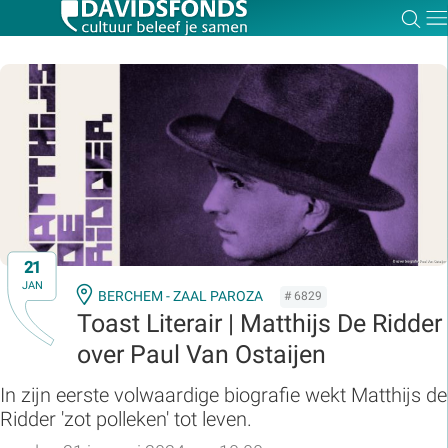
Zoe
Dir
Zoek:
Zoeken
21
JAN
BERCHEM - ZAAL PAROZA
# 6829
Toast Literair | Matthijs De Ridder
over Paul Van Ostaijen
In zijn eerste volwaardige biografie wekt Matthijs de
Ridder 'zot polleken' tot leven.